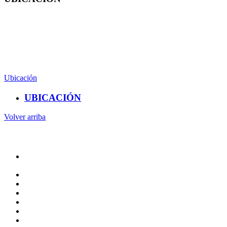
CAMPUS AEROPUERTO
Anillo Vial Fray Junípero Serra, Querétaro,Qro.
(442) 192 1200 Ext. 61010
Ubicación
UBICACIÓN
Volver arriba
Administracion
Rectoría
Secretarías
Direcciones
Coordinaciones
Bachilleres
Facultades