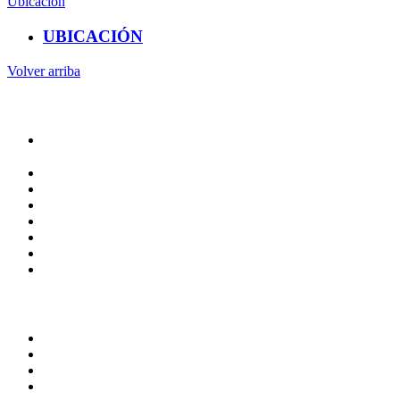
Ubicación
UBICACIÓN
Volver arriba
Administracion
Rectoría
Secretarías
Direcciones
Coordinaciones
Bachilleres
Facultades
Campus
Servicios
Transparencia
Normatividad
Correo de Empleados UAQ
Contraloría Social