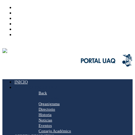
INICIO
NUESTRA FACULTAD
Back
Presentación
Organigrama
Directorio
Historia
Noticias
Eventos
Consejo Académico