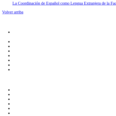
La Coordinación de Español como Lengua Extranjera de la Facul
Volver arriba
Administracion
Rectoría
Secretarías
Direcciones
Coordinaciones
Bachilleres
Facultades
Campus
Servicios
Transparencia
Normatividad
Correo de Empleados UAQ
Contraloría Social
Directorio
Calendario Escolar