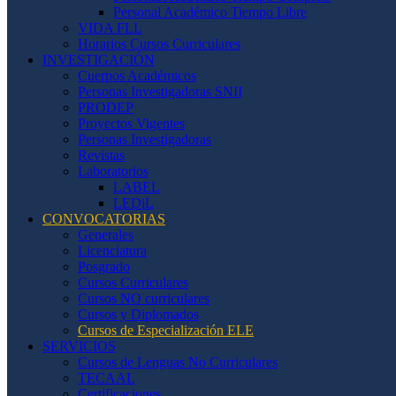
Personal Académico Tiempo Libre
VIDA FLL
Horarios Cursos Curriculares
INVESTIGACIÓN
Cuerpos Académicos
Personas Investigadoras SNII
PRODEP
Proyectos Vigentes
Personas Investigadoras
Revistas
Laboratorios
LABEL
LEDiL
CONVOCATORIAS
Generales
Licenciatura
Posgrado
Cursos Curriculares
Cursos NO curriculares
Cursos y Diplomados
Cursos de Especialización ELE
SERVICIOS
Cursos de Lenguas No Curriculares
TECAAL
Certificaciones