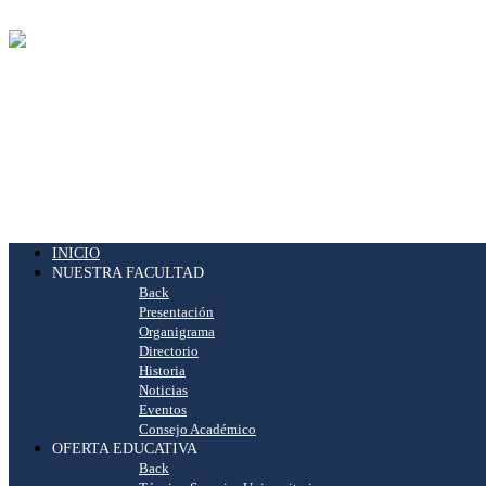
INICIO
NUESTRA FACULTAD
Back
Presentación
Organigrama
Directorio
Historia
Noticias
Eventos
Consejo Académico
OFERTA EDUCATIVA
Back