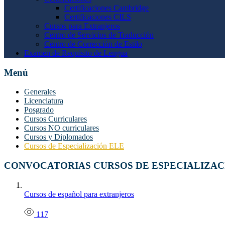
Certificaciones Cambridge
Certificaciones CILS
Cursos para Extranjeros
Centro de Servicios de Traducción
Centro de Corrección de Estilo
Examen de Requisito de Lengua
Menú
Generales
Licenciatura
Posgrado
Cursos Curriculares
Cursos NO curriculares
Cursos y Diplomados
Cursos de Especialización ELE
CONVOCATORIAS CURSOS DE ESPECIALIZAC
Cursos de español para extranjeros
117