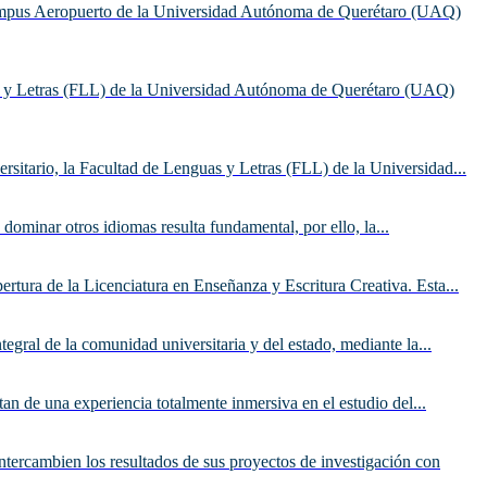
 Campus Aeropuerto de la Universidad Autónoma de Querétaro (UAQ)
as y Letras (FLL) de la Universidad Autónoma de Querétaro (UAQ)
rsitario, la Facultad de Lenguas y Letras (FLL) de la Universidad...
 dominar otros idiomas resulta fundamental, por ello, la...
ura de la Licenciatura en Enseñanza y Escritura Creativa. Esta...
gral de la comunidad universitaria y del estado, mediante la...
n de una experiencia totalmente inmersiva en el estudio del...
ercambien los resultados de sus proyectos de investigación con