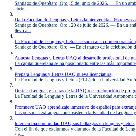
Santiago de Querétaro, Qro., 5 de junio de 2026. — En un amb
abrió...
Da la Facultad de Lenguas y Letras la bienvenida a 66 nuevos 
Santiago de Querétaro, Qro., 20 de julio de 2026. — En un a
llevó a...
La Facultad de Lenguas y Letras se suma a la conmemoración 
Santiago de Querétaro, Qro. — En el marco de la celebración de
Apuesta Lenguas y Letras UAQ al desarrollo profesional de gu
La capital queretana se ha posicionado entre las más importantes 
Prepara Lenguas y Letras UAQ nueva licenciatura
La Facultad de Lenguas y Letras (FLL) de la Universidad Autón
Destaca Lenguas y Letras de la UAQ reestructuración de prog
La Facultad de Lenguas y Letras de la Universidad Autónoma de 
Promueve UAQ aprendizaje inmersivo de español para extranj
Las personas extranjeras que asisten a la Facultad de Lenguas 
Intercambia comunidad UAQ sus hallazgos en lenguas y letras
Con el fin de que exalumnos y alumnos de la Facultad de Leng
sus...