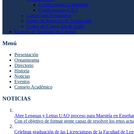
Certificaciones Cambridge
Certificaciones CILS
Cursos para Extranjeros
Centro de Servicios de Traducción
Centro de Corrección de Estilo
Examen de Requisito de Lengua
Menú
Presentación
Organigrama
Directorio
Historia
Noticias
Eventos
Consejo Académico
NOTICIAS
Abre Lenguas y Letras UAQ proceso para Maestría en Enseñan
Con el objetivo de formar gente capaz de resolver los retos actu
Celebran graduación de las Licenciaturas de la Facultad de 