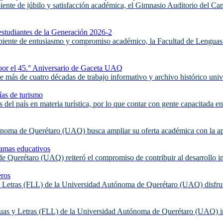
iente de júbilo y satisfacción académica, el Gimnasio Auditorio del
estudiantes de la Generación 2026-2
mbiente de entusiasmo y compromiso académico, la Facultad de Lengu
por el 45.° Aniversario de Gaceta UAQ
 más de cuatro décadas de trabajo informativo y archivo histórico unive
ías de turismo
del país en materia turística, por lo que contar con gente capacitada en
oma de Querétaro (UAQ) busca ampliar su oferta académica con la apert
ramas educativos
Querétaro (UAQ) reiteró el compromiso de contribuir al desarrollo inte
eros
y Letras (FLL) de la Universidad Autónoma de Querétaro (UAQ) disfruta
uas y Letras (FLL) de la Universidad Autónoma de Querétaro (UAQ) int