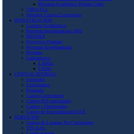
Personal Académico Tiempo Libre
VIDA FLL
Horarios Cursos Curriculares
INVESTIGACIÓN
Cuerpos Académicos
Personas Investigadoras SNII
PRODEP
Proyectos Vigentes
Personas Investigadoras
Revistas
Laboratorios
LABEL
LEDiL
CONVOCATORIAS
Generales
Licenciatura
Posgrado
Cursos Curriculares
Cursos NO curriculares
Cursos y Diplomados
Cursos de Especialización ELE
SERVICIOS
Cursos de Lenguas No Curriculares
TECAAL
Certificaciones