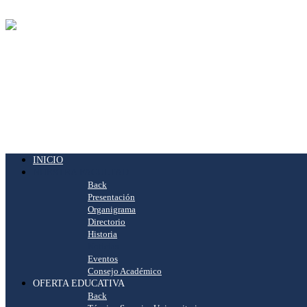
INICIO
NUESTRA FACULTAD
Back
Presentación
Organigrama
Directorio
Historia
Noticias
Eventos
Consejo Académico
OFERTA EDUCATIVA
Back