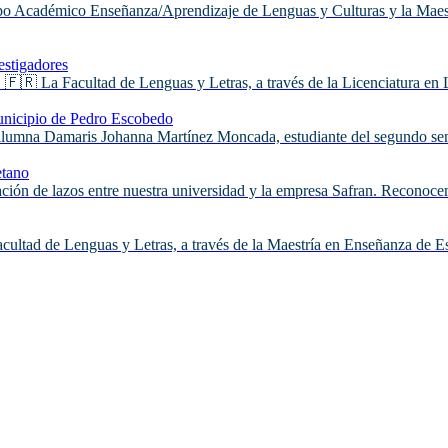
po Académico Enseñanza/Aprendizaje de Lenguas y Culturas y la Maest
estigadores
! 🇫🇷 La Facultad de Lenguas y Letras, a través de la Licenciatura en
municipio de Pedro Escobedo
 alumna Damaris Johanna Martínez Moncada, estudiante del segundo se
etano
ción de lazos entre nuestra universidad y la empresa Safran. Reconocemo
acultad de Lenguas y Letras, a través de la Maestría en Enseñanza de Es