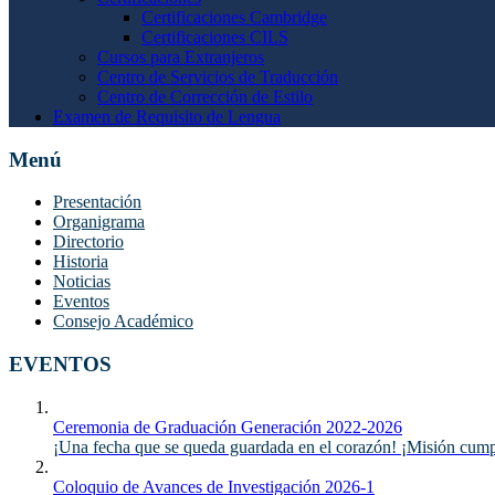
Certificaciones Cambridge
Certificaciones CILS
Cursos para Extranjeros
Centro de Servicios de Traducción
Centro de Corrección de Estilo
Examen de Requisito de Lengua
Menú
Presentación
Organigrama
Directorio
Historia
Noticias
Eventos
Consejo Académico
EVENTOS
Ceremonia de Graduación Generación 2022-2026
¡Una fecha que se queda guardada en el corazón! ¡Misión cumpli
Coloquio de Avances de Investigación 2026-1