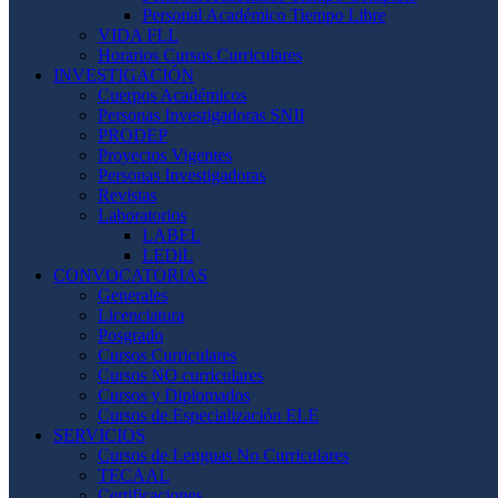
Personal Académico Tiempo Libre
VIDA FLL
Horarios Cursos Curriculares
INVESTIGACIÓN
Cuerpos Académicos
Personas Investigadoras SNII
PRODEP
Proyectos Vigentes
Personas Investigadoras
Revistas
Laboratorios
LABEL
LEDiL
CONVOCATORIAS
Generales
Licenciatura
Posgrado
Cursos Curriculares
Cursos NO curriculares
Cursos y Diplomados
Cursos de Especialización ELE
SERVICIOS
Cursos de Lenguas No Curriculares
TECAAL
Certificaciones