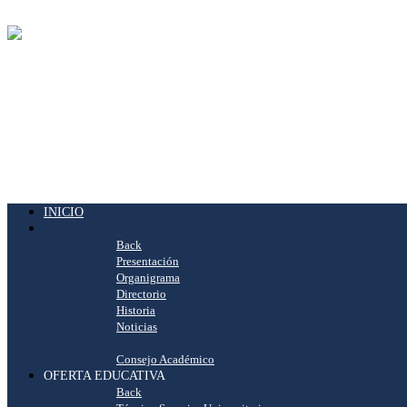
INICIO
NUESTRA FACULTAD
Back
Presentación
Organigrama
Directorio
Historia
Noticias
Eventos
Consejo Académico
OFERTA EDUCATIVA
Back