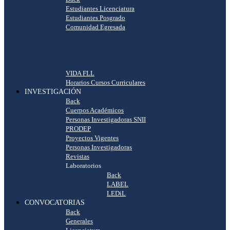
Estudiantes Licenciatura
Estudiantes Posgrado
Comunidad Egresada
Personal Académico
Back
Personal Académico Tiempo Completo
Personal Académico Tiempo Libre
VIDA FLL
Horarios Cursos Curriculares
INVESTIGACIÓN
Back
Cuerpos Académicos
Personas Investigadoras SNII
PRODEP
Proyectos Vigentes
Personas Investigadoras
Revistas
Laboratorios
Back
LABEL
LEDiL
CONVOCATORIAS
Back
Generales