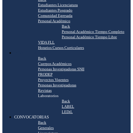
Estudiantes Licenciatura
Estudiantes Posgrado
Comunidad Egresada
Personal Académico
Back
Personal Académico Tiempo Completo
Personal Académico Tiempo Libre
VIDA FLL
Horarios Cursos Curriculares
INVESTIGACIÓN
Back
Cuerpos Académicos
Personas Investigadoras SNII
PRODEP
Proyectos Vigentes
Personas Investigadoras
Revistas
Laboratorios
Back
LABEL
LEDiL
CONVOCATORIAS
Back
Generales