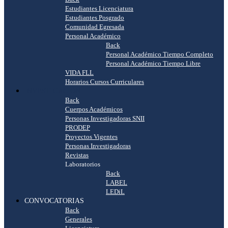
Estudiantes Licenciatura
Estudiantes Posgrado
Comunidad Egresada
Personal Académico
Back
Personal Académico Tiempo Completo
Personal Académico Tiempo Libre
VIDA FLL
Horarios Cursos Curriculares
INVESTIGACIÓN
Back
Cuerpos Académicos
Personas Investigadoras SNII
PRODEP
Proyectos Vigentes
Personas Investigadoras
Revistas
Laboratorios
Back
LABEL
LEDiL
CONVOCATORIAS
Back
Generales