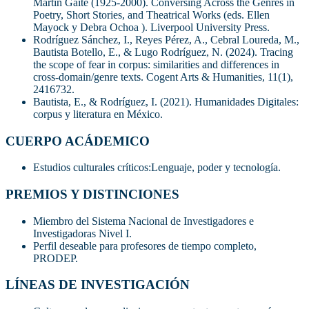
Martín Gaite (1925-2000). Conversing Across the Genres in
Poetry, Short Stories, and Theatrical Works (eds. Ellen
Mayock y Debra Ochoa ). Liverpool University Press.
Rodríguez Sánchez, I., Reyes Pérez, A., Cebral Loureda, M.,
Bautista Botello, E., & Lugo Rodríguez, N. (2024). Tracing
the scope of fear in corpus: similarities and differences in
cross-domain/genre texts. Cogent Arts & Humanities, 11(1),
2416732.
Bautista, E., & Rodríguez, I. (2021). Humanidades Digitales:
corpus y literatura en México.
CUERPO ACÁDEMICO
Estudios culturales críticos:Lenguaje, poder y tecnología.
PREMIOS Y DISTINCIONES
Miembro del Sistema Nacional de Investigadores e
Investigadoras Nivel I.
Perfil deseable para profesores de tiempo completo,
PRODEP.
LÍNEAS DE INVESTIGACIÓN