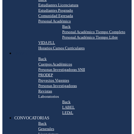
Estudiantes Licenciatura
Estudiantes Posgrado
Comunidad Egresada
Personal Académico
Back
Personal Académico Tiempo Completo
Personal Académico Tiempo Libre
VIDA FLL
Horarios Cursos Curriculares
INVESTIGACIÓN
Back
Cuerpos Académicos
Personas Investigadoras SNII
PRODEP
Proyectos Vigentes
Personas Investigadoras
Revistas
Laboratorios
Back
LABEL
LEDiL
CONVOCATORIAS
Back
Generales