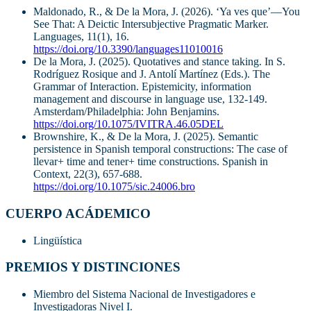
Maldonado, R., & De la Mora, J. (2026). ‘Ya ves que’—You
See That: A Deictic Intersubjective Pragmatic Marker.
Languages, 11(1), 16.
https://doi.org/10.3390/languages11010016
De la Mora, J. (2025). Quotatives and stance taking. In S.
Rodríguez Rosique and J. Antolí Martínez (Eds.). The
Grammar of Interaction. Epistemicity, information
management and discourse in language use, 132-149.
Amsterdam/Philadelphia: John Benjamins.
https://doi.org/10.1075/IVITRA.46.05DEL
Brownshire, K., & De la Mora, J. (2025). Semantic
persistence in Spanish temporal constructions: The case of
llevar+ time and tener+ time constructions. Spanish in
Context, 22(3), 657-688.
https://doi.org/10.1075/sic.24006.bro
CUERPO ACÁDEMICO
Lingüística
PREMIOS Y DISTINCIONES
Miembro del Sistema Nacional de Investigadores e
Investigadoras Nivel I.