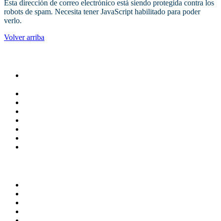
Esta dirección de correo electrónico está siendo protegida contra los
robots de spam. Necesita tener JavaScript habilitado para poder
verlo.
Volver arriba
Administracion
Rectoría
Secretarías
Direcciones
Coordinaciones
Bachilleres
Facultades
Campus
Servicios
Transparencia
Normatividad
Correo de Empleados UAQ
Contraloría Social
Directorio