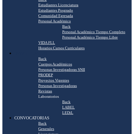
Estudiantes Licenciatura
Estudiantes Posgrado
Comunidad Egresada
Personal Académico
Back
Personal Académico Tiempo Completo
Personal Académico Tiempo Libre
VIDA FLL
Horarios Cursos Curriculares
INVESTIGACIÓN
Back
Cuerpos Académicos
Personas Investigadoras SNII
PRODEP
Proyectos Vigentes
Personas Investigadoras
Revistas
Laboratorios
Back
LABEL
LEDiL
CONVOCATORIAS
Back
Generales