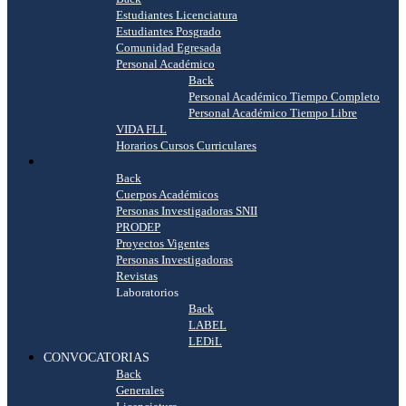
Estudiantes Licenciatura
Estudiantes Posgrado
Comunidad Egresada
Personal Académico
Back
Personal Académico Tiempo Completo
Personal Académico Tiempo Libre
VIDA FLL
Horarios Cursos Curriculares
INVESTIGACIÓN
Back
Cuerpos Académicos
Personas Investigadoras SNII
PRODEP
Proyectos Vigentes
Personas Investigadoras
Revistas
Laboratorios
Back
LABEL
LEDiL
CONVOCATORIAS
Back
Generales