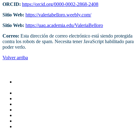
ORCID:
https://orcid.org/0000-0002-2868-2408
Sitio Web:
https://valeriabelloro.weebly.com/
Sitio Web:
https://uaq.academia.edu/ValeriaBelloro
Correo:
Esta dirección de correo electrónico está siendo protegida
contra los robots de spam. Necesita tener JavaScript habilitado para
poder verlo.
Volver arriba
Administracion
Rectoría
Secretarías
Direcciones
Coordinaciones
Bachilleres
Facultades
Campus
Servicios