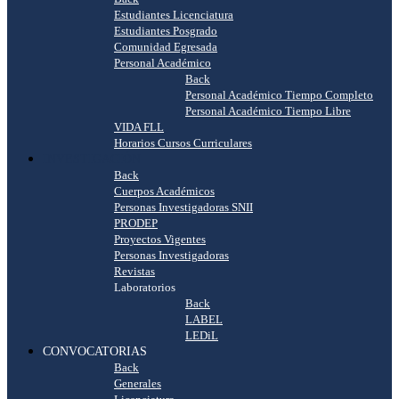
Estudiantes Licenciatura
Estudiantes Posgrado
Comunidad Egresada
Personal Académico
Back
Personal Académico Tiempo Completo
Personal Académico Tiempo Libre
VIDA FLL
Horarios Cursos Curriculares
INVESTIGACIÓN
Back
Cuerpos Académicos
Personas Investigadoras SNII
PRODEP
Proyectos Vigentes
Personas Investigadoras
Revistas
Laboratorios
Back
LABEL
LEDiL
CONVOCATORIAS
Back
Generales