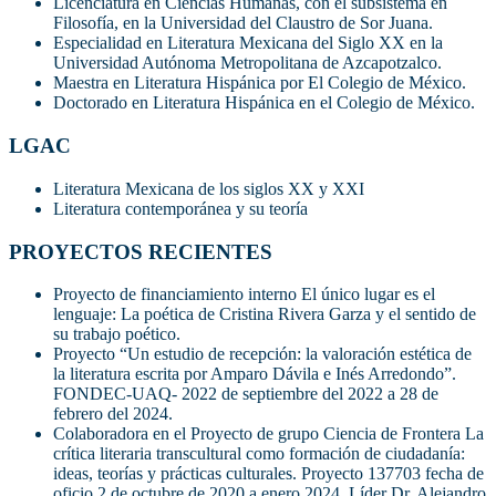
Licenciatura en Ciencias Humanas, con el subsistema en
Filosofía, en la Universidad del Claustro de Sor Juana.
Especialidad en Literatura Mexicana del Siglo XX en la
Universidad Autónoma Metropolitana de Azcapotzalco.
Maestra en Literatura Hispánica por El Colegio de México.
Doctorado en Literatura Hispánica en el Colegio de México.
LGAC
Literatura Mexicana de los siglos XX y XXI
Literatura contemporánea y su teoría
PROYECTOS RECIENTES
Proyecto de financiamiento interno El único lugar es el
lenguaje: La poética de Cristina Rivera Garza y el sentido de
su trabajo poético.
Proyecto “Un estudio de recepción: la valoración estética de
la literatura escrita por Amparo Dávila e Inés Arredondo”.
FONDEC-UAQ- 2022 de septiembre del 2022 a 28 de
febrero del 2024.
Colaboradora en el Proyecto de grupo Ciencia de Frontera La
crítica literaria transcultural como formación de ciudadanía:
ideas, teorías y prácticas culturales. Proyecto 137703 fecha de
oficio 2 de octubre de 2020 a enero 2024. Líder Dr. Alejandro