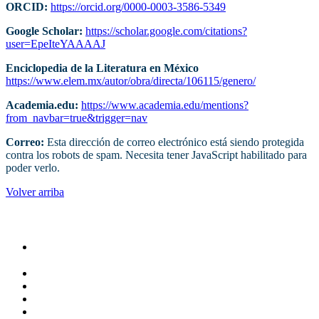
ORCID:
https://orcid.org/0000-0003-3586-5349
Google Scholar:
https://scholar.google.com/citations?
user=EpeIteYAAAAJ
Enciclopedia de la Literatura en México
https://www.elem.mx/autor/obra/directa/106115/genero/
Academia.edu:
https://www.academia.edu/mentions?
from_navbar=true&trigger=nav
Correo:
Esta dirección de correo electrónico está siendo protegida
contra los robots de spam. Necesita tener JavaScript habilitado para
poder verlo.
Volver arriba
Administracion
Rectoría
Secretarías
Direcciones
Coordinaciones