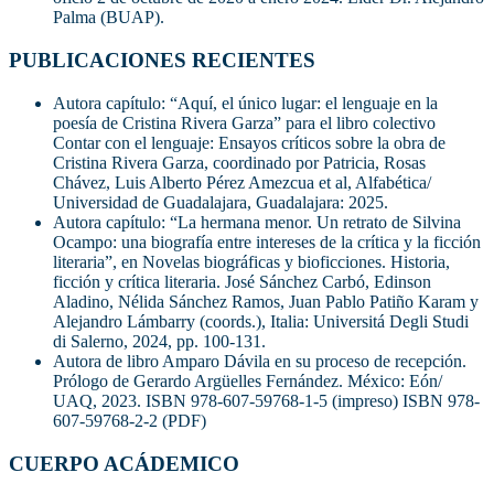
Palma (BUAP).
PUBLICACIONES RECIENTES
Autora capítulo: “Aquí, el único lugar: el lenguaje en la
poesía de Cristina Rivera Garza” para el libro colectivo
Contar con el lenguaje: Ensayos críticos sobre la obra de
Cristina Rivera Garza, coordinado por Patricia, Rosas
Chávez, Luis Alberto Pérez Amezcua et al, Alfabética/
Universidad de Guadalajara, Guadalajara: 2025.
Autora capítulo: “La hermana menor. Un retrato de Silvina
Ocampo: una biografía entre intereses de la crítica y la ficción
literaria”, en Novelas biográficas y bioficciones. Historia,
ficción y crítica literaria. José Sánchez Carbó, Edinson
Aladino, Nélida Sánchez Ramos, Juan Pablo Patiño Karam y
Alejandro Lámbarry (coords.), Italia: Universitá Degli Studi
di Salerno, 2024, pp. 100-131.
Autora de libro Amparo Dávila en su proceso de recepción.
Prólogo de Gerardo Argüelles Fernández. México: Eón/
UAQ, 2023. ISBN 978-607-59768-1-5 (impreso) ISBN 978-
607-59768-2-2 (PDF)
CUERPO ACÁDEMICO