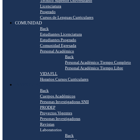
Técnico Superior Universitario
Licenciatura
Posgrado
Cursos de Lenguas Curriculares
COMUNIDAD
Back
Estudiantes Licenciatura
Estudiantes Posgrado
Comunidad Egresada
Personal Académico
Back
Personal Académico Tiempo Completo
Personal Académico Tiempo Libre
VIDA FLL
Horarios Cursos Curriculares
INVESTIGACIÓN
Back
Cuerpos Académicos
Personas Investigadoras SNII
PRODEP
Proyectos Vigentes
Personas Investigadoras
Revistas
Laboratorios
Back