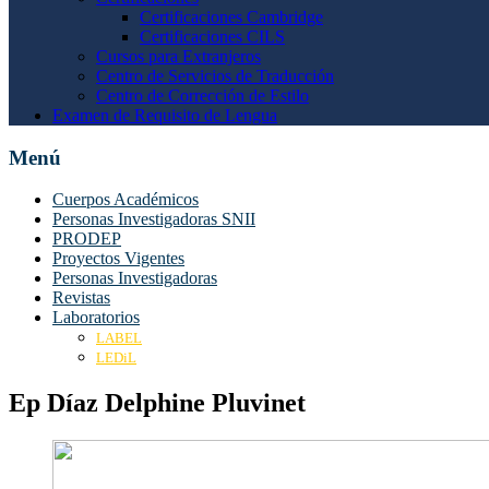
Certificaciones Cambridge
Certificaciones CILS
Cursos para Extranjeros
Centro de Servicios de Traducción
Centro de Corrección de Estilo
Examen de Requisito de Lengua
Menú
Cuerpos Académicos
Personas Investigadoras SNII
PRODEP
Proyectos Vigentes
Personas Investigadoras
Revistas
Laboratorios
LABEL
LEDiL
Ep Díaz Delphine Pluvinet