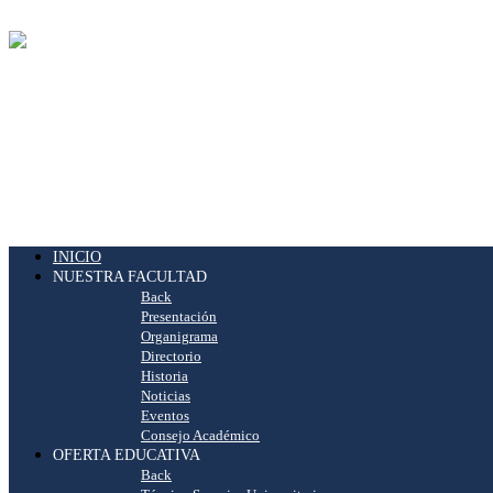
INICIO
NUESTRA FACULTAD
Back
Presentación
Organigrama
Directorio
Historia
Noticias
Eventos
Consejo Académico
OFERTA EDUCATIVA
Back