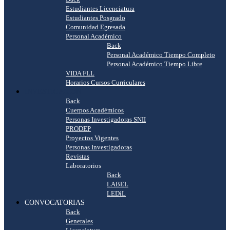
Estudiantes Licenciatura
Estudiantes Posgrado
Comunidad Egresada
Personal Académico
Back
Personal Académico Tiempo Completo
Personal Académico Tiempo Libre
VIDA FLL
Horarios Cursos Curriculares
INVESTIGACIÓN
Back
Cuerpos Académicos
Personas Investigadoras SNII
PRODEP
Proyectos Vigentes
Personas Investigadoras
Revistas
Laboratorios
Back
LABEL
LEDiL
CONVOCATORIAS
Back
Generales