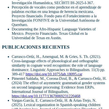
Investigación Humanística, SECIHTI IH-2025-I-367.
Percepción de vocales como predictor en el aprendizaje de
palabras escritas en una lengua de herencia mexicana.
Proyecto financiado. Fondo para el Fortalecimiento a la
Investigación FONFIVE de la Universidad Autónoma de
Querétaro.
Documenting the Afro-Hispanic Language Varieties of
Mexico. Proyecto Financiado. Texas Global en la
Universidad de Texas en Austin.
PUBLICACIONES RECIENTES
Carrasco-Ortíz, H., Amengual, M. & Gries, S. Th. (2021).
Cross-language effects of phonological and orthographic
similarity in cognate word recognition: the role of language
dominance. Linguistic Approaches to Bilingualism. 11(3) pp.
389-417
https://doi.org/10.1075/lab.18095.car
Pimentel Saldaña, M., Corona-Dzul, B., & Carrasco-Ortíz, H.
(2024) The effect of asymmetric grammatical gender systems
on second language processing: Evidence from ERPs.
International Journal of Bilingualism,
https://doi.org/10.1177/13670069231220468
Vargas-García, E. Carrasco-Ortíz, H. & Arias-Trejo, N.
(2025). Lexical organization in Spanish-speaking children