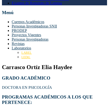
Examen de Requisito de Lengua
Menú
Cuerpos Académicos
Personas Investigadoras SNII
PRODEP
Proyectos Vigentes
Personas Investigadoras
Revistas
Laboratorios
LABEL
LEDiL
Carrasco Ortíz Elia Haydee
GRADO ACADÉMICO
DOCTORA EN PSICOLOGÍA
PROGRAMAS ACADÉMICOS A LOS QUE
PERTENECE: