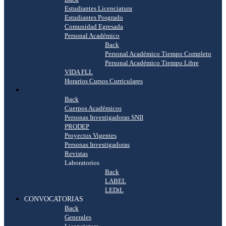
Estudiantes Licenciatura
Estudiantes Posgrado
Comunidad Egresada
Personal Académico
Back
Personal Académico Tiempo Completo
Personal Académico Tiempo Libre
VIDA FLL
Horarios Cursos Curriculares
INVESTIGACIÓN
Back
Cuerpos Académicos
Personas Investigadoras SNII
PRODEP
Proyectos Vigentes
Personas Investigadoras
Revistas
Laboratorios
Back
LABEL
LEDiL
CONVOCATORIAS
Back
Generales