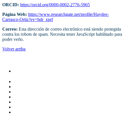
ORCID:
https://orcid.org/0000-0002-2776-5965
Página Web:
https://www.researchgate.net/profile/Haydee-
Carrasco-Ortiz?ev=hdr_xprf
Correo:
Esta dirección de correo electrónico está siendo protegida
contra los robots de spam. Necesita tener JavaScript habilitado para
poder verlo.
Volver arriba
Administracion
Rectoría
Secretarías
Direcciones
Coordinaciones
Bachilleres
Facultades
Campus
Servicios