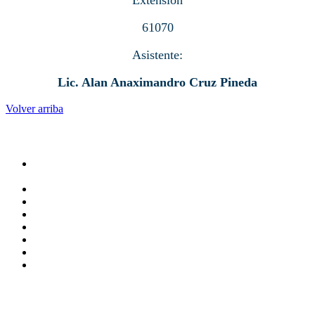
Extensión
61070
Asistente:
Lic. Alan Anaximandro Cruz Pineda
Volver arriba
Administracion
Rectoría
Secretarías
Direcciones
Coordinaciones
Bachilleres
Facultades
Campus
Servicios