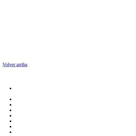
Volver arriba
Administracion
Rectoría
Secretarías
Direcciones
Coordinaciones
Bachilleres
Facultades
Campus