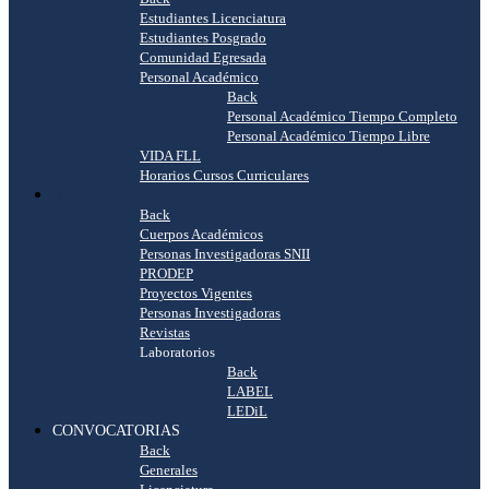
Estudiantes Licenciatura
Estudiantes Posgrado
Comunidad Egresada
Personal Académico
Back
Personal Académico Tiempo Completo
Personal Académico Tiempo Libre
VIDA FLL
Horarios Cursos Curriculares
INVESTIGACIÓN
Back
Cuerpos Académicos
Personas Investigadoras SNII
PRODEP
Proyectos Vigentes
Personas Investigadoras
Revistas
Laboratorios
Back
LABEL
LEDiL
CONVOCATORIAS
Back
Generales