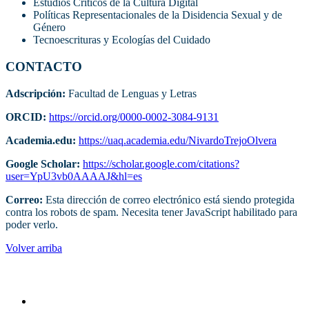
Estudios Críticos de la Cultura Digital
Políticas Representacionales de la Disidencia Sexual y de
Género
Tecnoescrituras y Ecologías del Cuidado
CONTACTO
Adscripción:
Facultad de Lenguas y Letras
ORCID:
https://orcid.org/0000-0002-3084-9131
Academia.edu:
https://uaq.academia.edu/NivardoTrejoOlvera
Google Scholar:
https://scholar.google.com/citations?
user=YpU3vb0AAAAJ&hl=es
Correo:
Esta dirección de correo electrónico está siendo protegida
contra los robots de spam. Necesita tener JavaScript habilitado para
poder verlo.
Volver arriba
Administracion