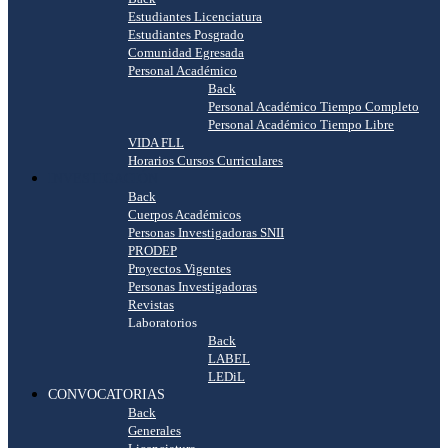
Estudiantes Licenciatura
Estudiantes Posgrado
Comunidad Egresada
Personal Académico
Back
Personal Académico Tiempo Completo
Personal Académico Tiempo Libre
VIDA FLL
Horarios Cursos Curriculares
INVESTIGACIÓN
Back
Cuerpos Académicos
Personas Investigadoras SNII
PRODEP
Proyectos Vigentes
Personas Investigadoras
Revistas
Laboratorios
Back
LABEL
LEDiL
CONVOCATORIAS
Back
Generales