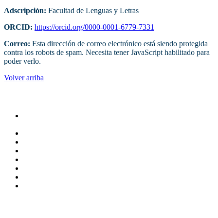
Adscripción:
Facultad de Lenguas y Letras
ORCID:
https://orcid.org/0000-0001-6779-7331
Correo:
Esta dirección de correo electrónico está siendo protegida
contra los robots de spam. Necesita tener JavaScript habilitado para
poder verlo.
Volver arriba
Administracion
Rectoría
Secretarías
Direcciones
Coordinaciones
Bachilleres
Facultades
Campus
Servicios