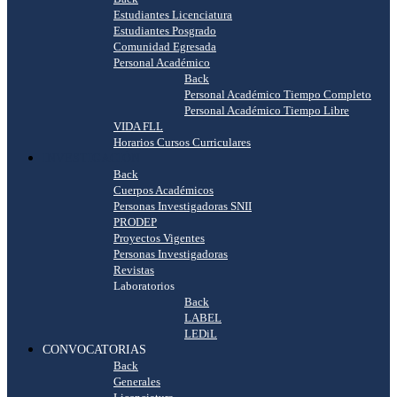
Estudiantes Licenciatura
Estudiantes Posgrado
Comunidad Egresada
Personal Académico
Back
Personal Académico Tiempo Completo
Personal Académico Tiempo Libre
VIDA FLL
Horarios Cursos Curriculares
INVESTIGACIÓN
Back
Cuerpos Académicos
Personas Investigadoras SNII
PRODEP
Proyectos Vigentes
Personas Investigadoras
Revistas
Laboratorios
Back
LABEL
LEDiL
CONVOCATORIAS
Back
Generales