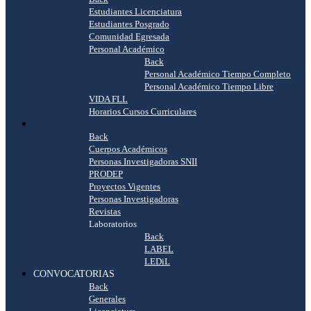
Estudiantes Licenciatura
Estudiantes Posgrado
Comunidad Egresada
Personal Académico
Back
Personal Académico Tiempo Completo
Personal Académico Tiempo Libre
VIDA FLL
Horarios Cursos Curriculares
INVESTIGACIÓN
Back
Cuerpos Académicos
Personas Investigadoras SNII
PRODEP
Proyectos Vigentes
Personas Investigadoras
Revistas
Laboratorios
Back
LABEL
LEDiL
CONVOCATORIAS
Back
Generales