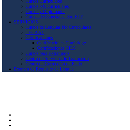
Cursos Curriculares
Cursos NO curriculares
Cursos y Diplomados
Cursos de Especialización ELE
SERVICIOS
Cursos de Lenguas No Curriculares
TECAAL
Certificaciones
Certificaciones Cambridge
Certificaciones CILS
Cursos para Extranjeros
Centro de Servicios de Traducción
Centro de Corrección de Estilo
Examen de Requisito de Lengua