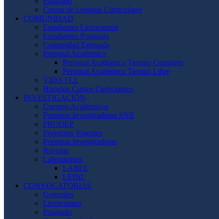
Posgrado
Cursos de Lenguas Curriculares
COMUNIDAD
Estudiantes Licenciatura
Estudiantes Posgrado
Comunidad Egresada
Personal Académico
Personal Académico Tiempo Completo
Personal Académico Tiempo Libre
VIDA FLL
Horarios Cursos Curriculares
INVESTIGACIÓN
Cuerpos Académicos
Personas Investigadoras SNII
PRODEP
Proyectos Vigentes
Personas Investigadoras
Revistas
Laboratorios
LABEL
LEDiL
CONVOCATORIAS
Generales
Licenciatura
Posgrado