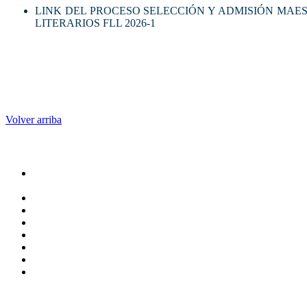
LINK DEL PROCESO SELECCIÓN Y ADMISIÓN MAES
LITERARIOS FLL 2026-1
Volver arriba
Administracion
Rectoría
Secretarías
Direcciones
Coordinaciones
Bachilleres
Facultades
Campus
Servicios