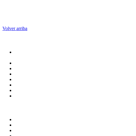
Volver arriba
Administracion
Rectoría
Secretarías
Direcciones
Coordinaciones
Bachilleres
Facultades
Campus
Servicios
Transparencia
Normatividad
Correo de Empleados UAQ
Contraloría Social