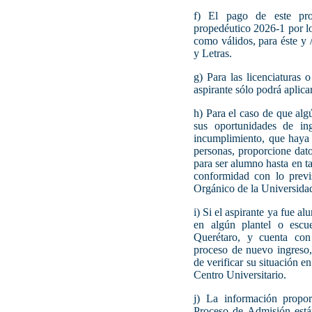
f) El pago de este pro
propedéutico 2026-1 por l
como válidos, para éste y 
y Letras.
g) Para las licenciaturas
aspirante sólo podrá aplica
h) Para el caso de que algú
sus oportunidades de ing
incumplimiento, que haya 
personas, proporcione dat
para ser alumno hasta en t
conformidad con lo previ
Orgánico de la Universid
i) Si el aspirante ya fue a
en algún plantel o escu
Querétaro, y cuenta con 
proceso de nuevo ingreso,
de verificar su situación 
Centro Universitario.
j) La información propor
Proceso de Admisión están