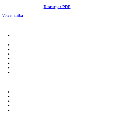
Descargar PDF
Volver arriba
Administracion
Rectoría
Secretarías
Direcciones
Coordinaciones
Bachilleres
Facultades
Campus
Servicios
Transparencia
Normatividad
Correo de Empleados UAQ
Contraloría Social
Directorio