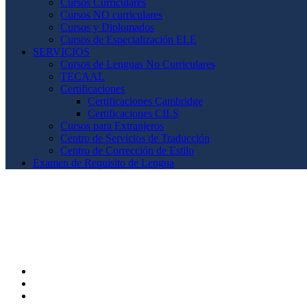
Cursos Curriculares
Cursos NO curriculares
Cursos y Diplomados
Cursos de Especialización ELE
SERVICIOS
Cursos de Lenguas No Curriculares
TECAAL
Certificaciones
Certificaciones Cambridge
Certificaciones CILS
Cursos para Extranjeros
Centro de Servicios de Traducción
Centro de Corrección de Estilo
Examen de Requisito de Lengua