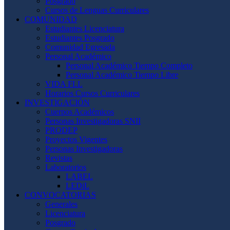
Posgrado
Cursos de Lenguas Curriculares
COMUNIDAD
Estudiantes Licenciatura
Estudiantes Posgrado
Comunidad Egresada
Personal Académico
Personal Académico Tiempo Completo
Personal Académico Tiempo Libre
VIDA FLL
Horarios Cursos Curriculares
INVESTIGACIÓN
Cuerpos Académicos
Personas Investigadoras SNII
PRODEP
Proyectos Vigentes
Personas Investigadoras
Revistas
Laboratorios
LABEL
LEDiL
CONVOCATORIAS
Generales
Licenciatura
Posgrado