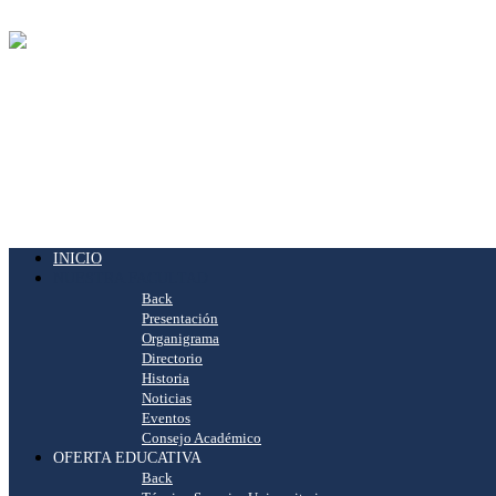
INICIO
NUESTRA FACULTAD
Back
Presentación
Organigrama
Directorio
Historia
Noticias
Eventos
Consejo Académico
OFERTA EDUCATIVA
Back