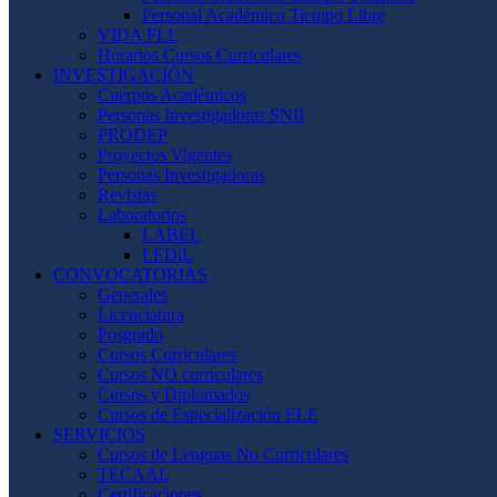
Personal Académico Tiempo Libre
VIDA FLL
Horarios Cursos Curriculares
INVESTIGACIÓN
Cuerpos Académicos
Personas Investigadoras SNII
PRODEP
Proyectos Vigentes
Personas Investigadoras
Revistas
Laboratorios
LABEL
LEDiL
CONVOCATORIAS
Generales
Licenciatura
Posgrado
Cursos Curriculares
Cursos NO curriculares
Cursos y Diplomados
Cursos de Especialización ELE
SERVICIOS
Cursos de Lenguas No Curriculares
TECAAL
Certificaciones