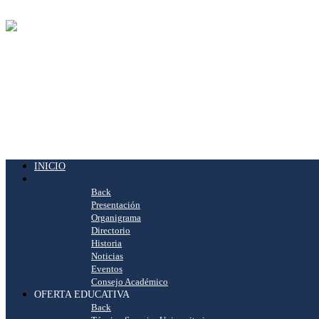
INICIO
NUESTRA FACULTAD
Back
Presentación
Organigrama
Directorio
Historia
Noticias
Eventos
Consejo Académico
OFERTA EDUCATIVA
Back