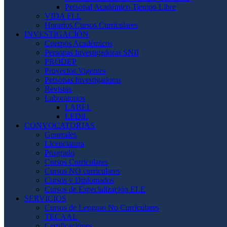
Personal Académico Tiempo Libre
VIDA FLL
Horarios Cursos Curriculares
INVESTIGACIÓN
Cuerpos Académicos
Personas Investigadoras SNII
PRODEP
Proyectos Vigentes
Personas Investigadoras
Revistas
Laboratorios
LABEL
LEDiL
CONVOCATORIAS
Generales
Licenciatura
Posgrado
Cursos Curriculares
Cursos NO curriculares
Cursos y Diplomados
Cursos de Especialización ELE
SERVICIOS
Cursos de Lenguas No Curriculares
TECAAL
Certificaciones