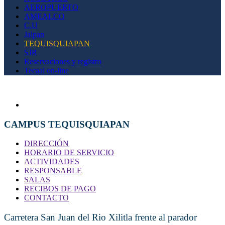
AEROPUERTO
AMEALCO
C.U
Jalpan
TEQUISQUIAPAN
SJR
Reservaciones y registro
Tecaal on-line
CAMPUS TEQUISQUIAPAN
DIRECCIÓN
HORARIO DE SERVICIO
ACTIVIDADES
RESPONSABLE
SALAS
RECIBOS DE PAGO
CONTACTO
Carretera San Juan del Rio Xilitla frente al parador