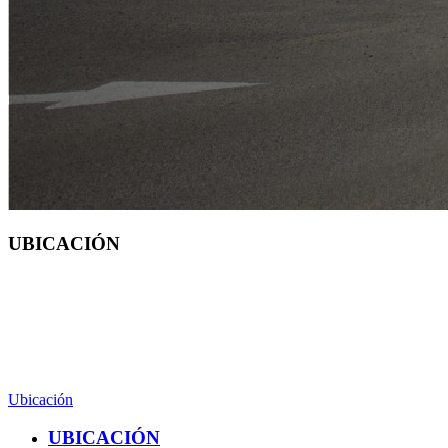
UBICACIÓN
CAMPUS TEQUISQUIAPAN
Carretera San Juan del Rio Xilitla frente al parador artesanal
(442) 192 1200 Ext. 61340
Ubicación
UBICACIÓN