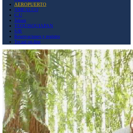
AEROPUERTO
AMEALCO
C.U
Jalpan
TEQUISQUIAPAN
SJR
Reservaciones y registro
Tecaal on-line