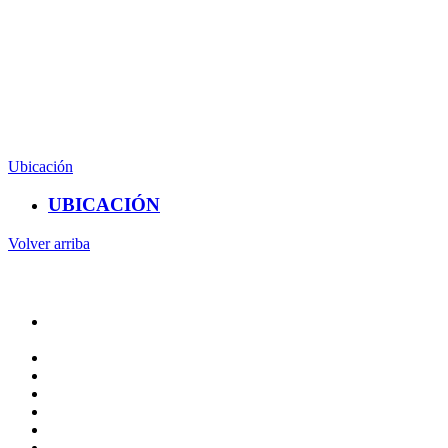
CAMPUS AEROPUERTO
Anillo vial Fray Junipero de Serra S/N. Antiguo aeropuerto.
Querétaro, Qro.
Edificio de Biblioteca Tercer piso.
(442) 192 1200 Ext. 65512
Ubicación
UBICACIÓN
Volver arriba
Administracion
Rectoría
Secretarías
Direcciones
Coordinaciones
Bachilleres
Facultades