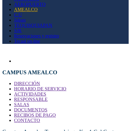
AEROPUERTO
AMEALCO
C.U
Jalpan
TEQUISQUIAPAN
SJR
Reservaciones y registro
Tecaal on-line
CAMPUS AMEALCO
DIRECCIÓN
HORARIO DE SERVICIO
ACTIVIDADES
RESPONSABLE
SALAS
DOCUMENTOS
RECIBOS DE PAGO
CONTACTO