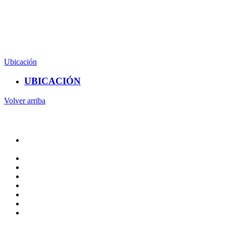
Carretera Amealco Temascalcingo Km1. Col.Centro.
Amealco de Bonfil,Qro.
Edificio de Biblioteca Planta Alta.
(442) 192 1200 Ext. 6483
Ubicación
UBICACIÓN
Volver arriba
Administracion
Rectoría
Secretarías
Direcciones
Coordinaciones
Bachilleres
Facultades
Campus