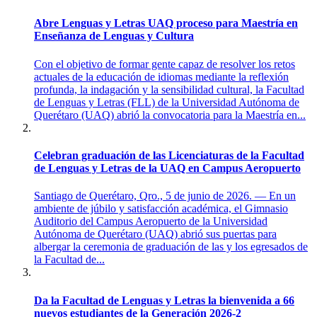
Abre Lenguas y Letras UAQ proceso para Maestría en
Enseñanza de Lenguas y Cultura
Con el objetivo de formar gente capaz de resolver los retos
actuales de la educación de idiomas mediante la reflexión
profunda, la indagación y la sensibilidad cultural, la Facultad
de Lenguas y Letras (FLL) de la Universidad Autónoma de
Querétaro (UAQ) abrió la convocatoria para la Maestría en...
Celebran graduación de las Licenciaturas de la Facultad
de Lenguas y Letras de la UAQ en Campus Aeropuerto
Santiago de Querétaro, Qro., 5 de junio de 2026. — En un
ambiente de júbilo y satisfacción académica, el Gimnasio
Auditorio del Campus Aeropuerto de la Universidad
Autónoma de Querétaro (UAQ) abrió sus puertas para
albergar la ceremonia de graduación de las y los egresados de
la Facultad de...
Da la Facultad de Lenguas y Letras la bienvenida a 66
nuevos estudiantes de la Generación 2026-2