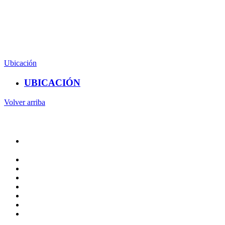
CAMPUS AEROPUERTO
Anillo Vial Fray Junípero Serra, Querétaro,Qro.
(442) 192 1200 Ext. 61010
Ubicación
UBICACIÓN
Volver arriba
Administracion
Rectoría
Secretarías
Direcciones
Coordinaciones
Bachilleres
Facultades
Campus