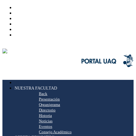
INICIO
NUESTRA FACULTAD
Back
Presentación
Organigrama
Directorio
Historia
Noticias
Eventos
Consejo Académico