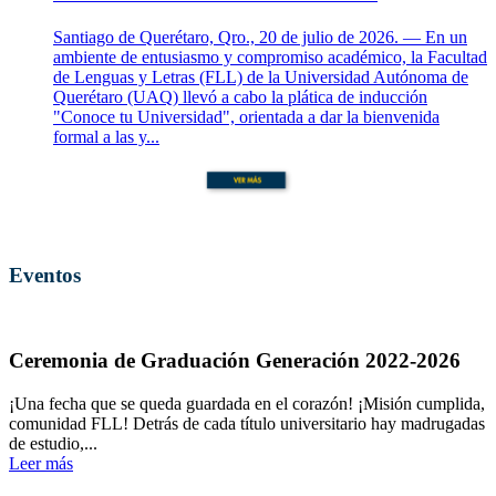
Santiago de Querétaro, Qro., 20 de julio de 2026. — En un
ambiente de entusiasmo y compromiso académico, la Facultad
de Lenguas y Letras (FLL) de la Universidad Autónoma de
Querétaro (UAQ) llevó a cabo la plática de inducción
"Conoce tu Universidad", orientada a dar la bienvenida
formal a las y...
Eventos
Ceremonia de Graduación Generación 2022-2026
¡Una fecha que se queda guardada en el corazón! ¡Misión cumplida,
comunidad FLL! Detrás de cada título universitario hay madrugadas
de estudio,...
Leer más