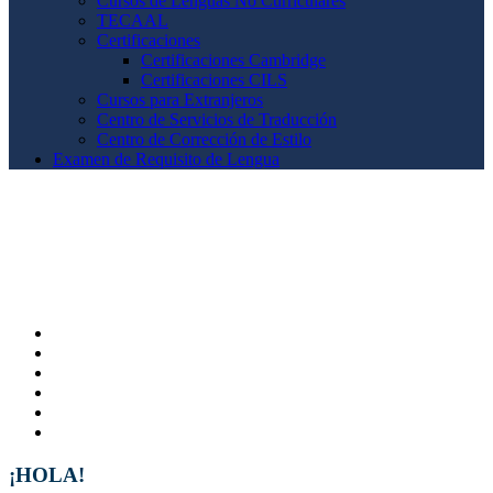
Cursos de Lenguas No Curriculares
TECAAL
Certificaciones
Certificaciones Cambridge
Certificaciones CILS
Cursos para Extranjeros
Centro de Servicios de Traducción
Centro de Corrección de Estilo
Examen de Requisito de Lengua
¡HOLA!